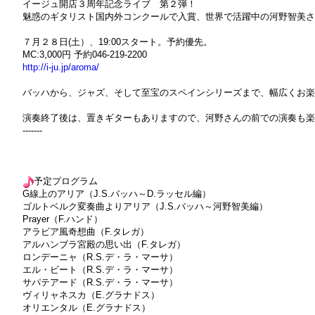
イージュ開店３周年記念ライブ 第２弾！
魅惑のギタリスト国内外コンクールで入賞、世界で活躍中の河野智美さ
７月２８日(土）、19:00スタート。予約優先。
MC:3,000円 予約046-219-2200
http://i-ju.jp/aroma/
バッハから、ジャズ、そして至宝のスペインシリーズまで、幅広くお楽
演奏終了後は、置きギターもありますので、河野さんの前での演奏も楽
-------
予定プログラム
G線上のアリア（J.S.バッハ～D.ラッセル編）
ゴルトベルク変奏曲よりアリア（J.S.バッハ～河野智美編）
Prayer（F.ハンド）
アラビア風奇想曲（F.タレガ）
アルハンブラ宮殿の思い出（F.タレガ）
ロンデーニャ（R.S.デ・ラ・マーサ）
エル・ビート（R.S.デ・ラ・マーサ）
サパテアード（R.S.デ・ラ・マーサ）
ヴィリャネスカ（E.グラナドス）
オリエンタル（E.グラナドス）