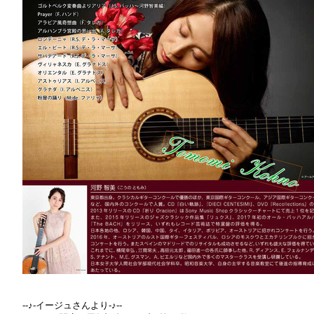
--♪-イージュさんより-♪--