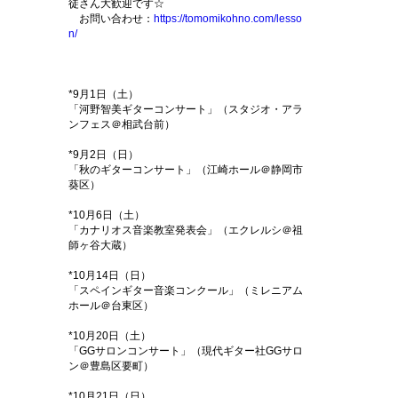
徒さん大歓迎です☆
お問い合わせ：
https://tomomikohno.com/lesso
n/
*9月1日（土）
「河野智美ギターコンサート」（スタジオ・アラ
ンフェス＠相武台前）
*9月2日（日）
「秋のギターコンサート」（江崎ホール＠静岡市
葵区）
*10月6日（土）
「カナリオス音楽教室発表会」（エクレルシ＠祖
師ヶ谷大蔵）
*10月14日（日）
「スペインギター音楽コンクール」（ミレニアム
ホール＠台東区）
*10月20日（土）
「GGサロンコンサート」（現代ギター社GGサロ
ン＠豊島区要町）
*10月21日（日）