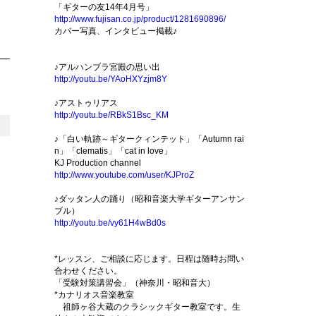
「ギターの友14年4月号」
http://www.fujisan.co.jp/product/1281690896/
カバー写真、インタビュー掲載♪
♪アルハンブラ宮殿の思い出
http://youtu.be/YAoHXYzjm8Y
♪アストゥリアス
http://youtu.be/RBkS1Bsc_KM
♪「白い軌跡～ギタークィンテット」「Autumn rai
n」「clematis」「cat in love」
KJ Production channel
http://www.youtube.com/user/KJProZ
♪ダッタン人の踊り（昭和音楽大学ギターアンサン
ブル）
http://youtu.be/vy61H4wBd0s
*レッスン、ご相談に応じます。日程は随時お問い
合わせください。
「受験対策講習会」（神奈川・昭和音大）
*カナリオス音楽教室
祖師ヶ谷大蔵のクラシックギター教室です。生