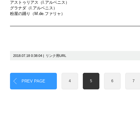
アストゥリアス（I.アルベニス）
グラナダ（I.アルベニス）
粉屋の踊り（M.de.ファリャ）
2018.07.18 0:38:04 |
リンク用URL
PREV PAGE
4
5
6
7