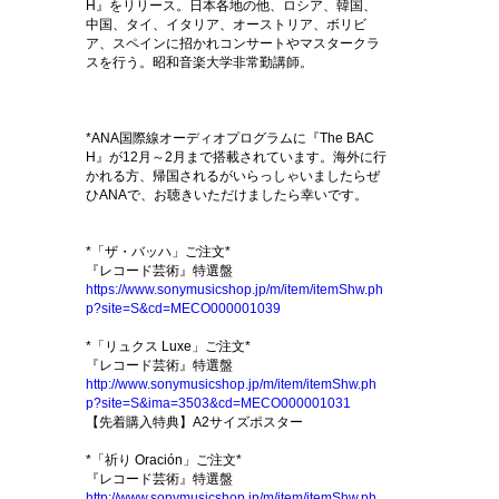
H』をリリース。日本各地の他、ロシア、韓国、
中国、タイ、イタリア、オーストリア、ボリビ
ア、スペインに招かれコンサートやマスタークラ
スを行う。昭和音楽大学非常勤講師。
*ANA国際線オーディオプログラムに『The BAC
H』が12月～2月まで搭載されています。海外に行
かれる方、帰国されるがいらっしゃいましたらぜ
ひANAで、お聴きいただけましたら幸いです。
*「ザ・バッハ」ご注文*
『レコード芸術』特選盤
https://www.sonymusicshop.jp/m/item/itemShw.ph
p?site=S&cd=MECO000001039
*「リュクス Luxe」ご注文*
『レコード芸術』特選盤
http://www.sonymusicshop.jp/m/item/itemShw.ph
p?site=S&ima=3503&cd=MECO000001031
【先着購入特典】A2サイズポスター
*「祈り Oración」ご注文*
『レコード芸術』特選盤
http://www.sonymusicshop.jp/m/item/itemShw.ph