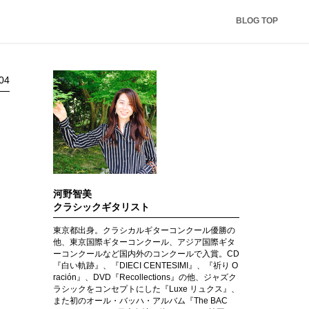
BLOG TOP
:04
河野智美
クラシックギタリスト
東京都出身。クラシカルギターコンクール優勝の
他、東京国際ギターコンクール、アジア国際ギタ
ーコンクールなど国内外のコンクールで入賞。CD
『白い軌跡』、『DIECI CENTESIMI』、『祈り O
ración』、DVD『Recollections』の他、ジャズク
ラシックをコンセプトにした『Luxe リュクス』、
また初のオール・バッハ・アルバム『The BAC