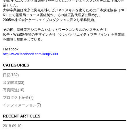
学生時代にカラオケ音源制作を中心としたケージェイスタジオを設立（個人事
業）した。
大学卒業後は東京に拠点を移しビジネススキルを磨くために日本放送協会（NH
K）にて報道局ニュース番組制作、その後広告代理店に勤めた。
2005年株式会社ケージェイプロダクション設立し業務開始。
その後、基幹業務システムやネットワークコンサルのシステム会社、
広告・WEB制作等のデザイン会社（シンバクリエイティブデザイン）を事業部
を開設し展開をしている。
Facebook
http://www.facebook.com/kenji5399
CATEGORIES
日記(132)
音楽関連(23)
写真関連(16)
プロダクト紹介(7)
インフォメーション(7)
RECENT ARTICLES
2018.09.10