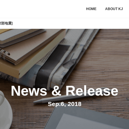
HOME
ABOUT KJ
部地震]
News & Release
Sep.6, 2018