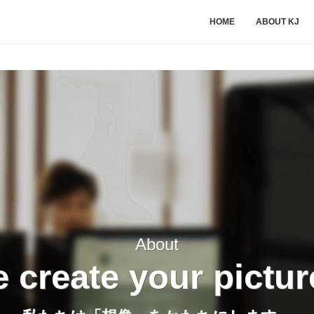
HOME
ABOUT KJ
About
 create your pictur