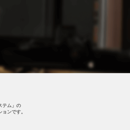
ステム」
の
ションです。