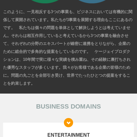
このように、一見相反する3つの事業も、ビジネスにおいては有機的に関
係して展開されています。私たちが3事業を展開する理由もここにあるの
です。 私たちは個々の問題を単体として解決しようとは考えていませ
ん。それらは相互作用していると考えているから3つの事業を融合させ
て、それぞれの分野のエキスパートが緻密に連携をとりながら、企業の
ために総合的で多角的な提案をしているのです。 ケージェイプロダク
ションは、10年間で実に様々な実績を積み重ね、その経験に裏打ちされ
た優秀なスタッフが多くいます。我々がお客様である企業の皆様のため
に。問題の丸ごとを全部引き受け、世界でたったひとつの提案をするこ
とを約束します。
BUSINESS DOMAINS
ENTERTAINMENT