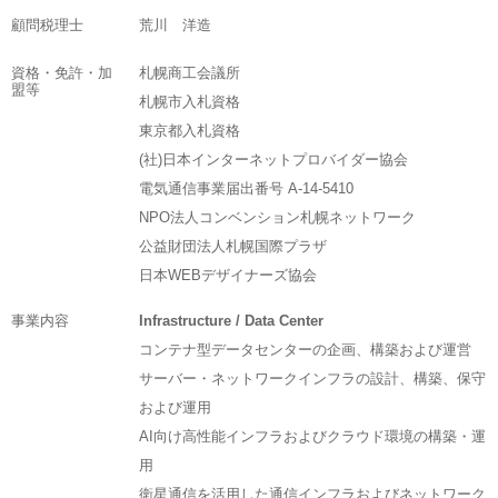
顧問税理士
荒川 洋造
資格・免許・加
札幌商工会議所
盟等
札幌市入札資格
東京都入札資格
(社)日本インターネットプロバイダー協会
電気通信事業届出番号 A-14-5410
NPO法人コンベンション札幌ネットワーク
公益財団法人札幌国際プラザ
日本WEBデザイナーズ協会
事業内容
Infrastructure / Data Center
コンテナ型データセンターの企画、構築および運営
サーバー・ネットワークインフラの設計、構築、保守
および運用
AI向け高性能インフラおよびクラウド環境の構築・運
用
衛星通信を活用した通信インフラおよびネットワーク