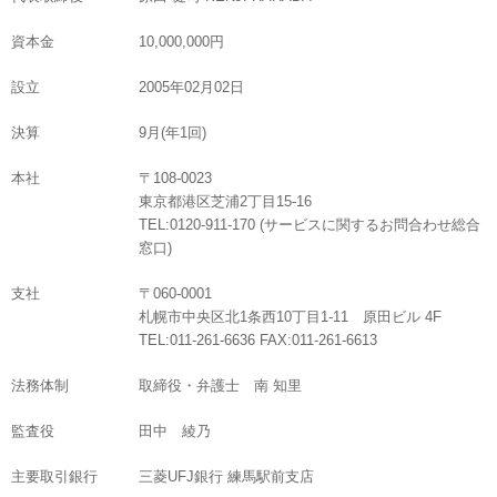
資本金
10,000,000円
設立
2005年02月02日
決算
9月(年1回)
本社
〒
108-0023
東京都港区芝浦2丁目15-16
TEL:
0120-911-170
(サービスに関するお問合わせ総合
窓口)
支社
〒
060-0001
札幌市中央区北1条西10丁目1-11 原田ビル 4F
TEL:
011-261-6636
FAX:
011-261-6613
法務体制
取締役・弁護士 南 知里
監査役
田中 綾乃
主要取引銀行
三菱UFJ銀行 練馬駅前支店